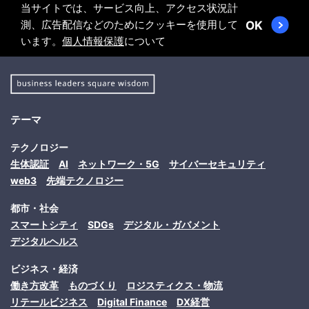
当サイトでは、サービス向上、アクセス状況計
測、広告配信などのためにクッキーを使用して
OK
います。
個人情報保護
について
テーマ
テクノロジー
生体認証
AI
ネットワーク・5G
サイバーセキュリティ
web3
先端テクノロジー
都市・社会
スマートシティ
SDGs
デジタル・ガバメント
デジタルヘルス
ビジネス・経済
働き方改革
ものづくり
ロジスティクス・物流
リテールビジネス
Digital Finance
DX経営