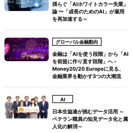
揺らぐ「AIホワイトカラー失業」
論 〜「成長のためのAI」が雇用
を再加速する～
グローバル金融動向
金融は「AIを使う段階」から「AI
を前提に作り直す段階」へ -
Money20/20 Europeに見る、
金融業界を動かす3つの大潮流
AI
日本生協連が挑むデータ活用 ～
ベテラン職員の知見データ化と属
人化の解消～