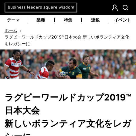
本
文
会
検
員
索
へ
テーマ
業種
特集
連載
イベント
登
移
ホーム
録
動
ラグビーワールドカップ2019™日本大会 新しいボランティア文化
をレガシーに
ラグビーワールドカップ2019™
日本大会
新しいボランティア文化をレガ