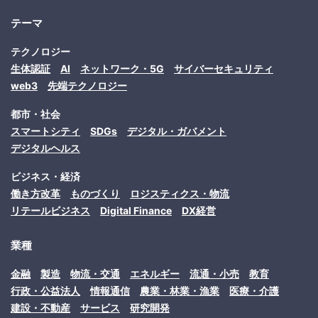
テーマ
テクノロジー
生体認証
AI
ネットワーク・5G
サイバーセキュリティ
web3
先端テクノロジー
都市・社会
スマートシティ
SDGs
デジタル・ガバメント
デジタルヘルス
ビジネス・経済
働き方改革
ものづくり
ロジスティクス・物流
リテールビジネス
Digital Finance
DX経営
業種
金融
製造
物流・交通
エネルギー
流通・小売
教育
行政・公益法人
情報通信
農業・林業・漁業
医療・介護
建設・不動産
サービス
研究開発