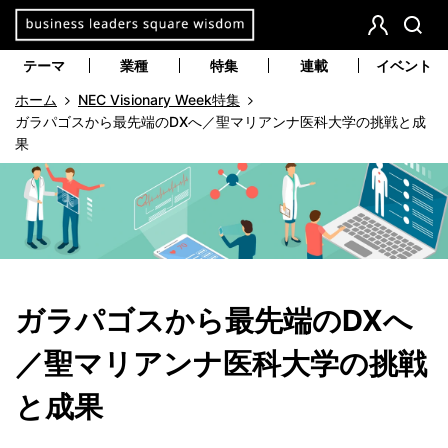
本
文
会
検
員
索
へ
テーマ
業種
特集
連載
イベント
登
移
ホーム
NEC Visionary Week特集
録
動
ガラパゴスから最先端のDXへ／聖マリアンナ医科大学の挑戦と成
果
ガラパゴスから最先端のDXへ
／聖マリアンナ医科大学の挑戦
と成果