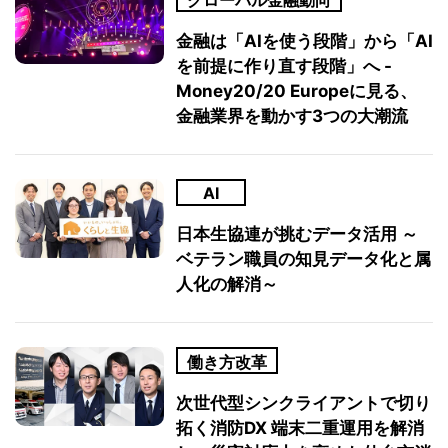
金融は「AIを使う段階」から「AI
を前提に作り直す段階」へ -
Money20/20 Europeに見る、
金融業界を動かす3つの大潮流
AI
日本生協連が挑むデータ活用 ～
ベテラン職員の知見データ化と属
人化の解消～
働き方改革
次世代型シンクライアントで切り
拓く消防DX 端末二重運用を解消