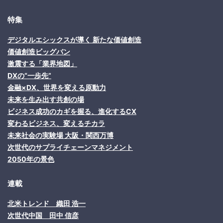
特集
デジタルエシックスが導く 新たな価値創造
価値創造ビッグバン
激震する「業界地図」
DXの“一歩先”
金融×DX、世界を変える原動力
未来を生み出す共創の場
ビジネス成功のカギを握る、進化するCX
変わるビジネス、変えるチカラ
未来社会の実験場 大阪・関西万博
次世代のサプライチェーンマネジメント
2050年の景色
連載
北米トレンド 織田 浩一
次世代中国 田中 信彦