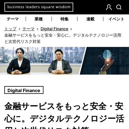
本
文
会
検
員
索
へ
テーマ
業種
特集
連載
イベント
登
移
トップ
テーマ
Digital Finance
録
動
金融サービスをもっと安全・安心に。デジタルテクノロジー活用
と次世代リスク対策
Digital Finance
金融サービスをもっと安全・安
心に。デジタルテクノロジー活