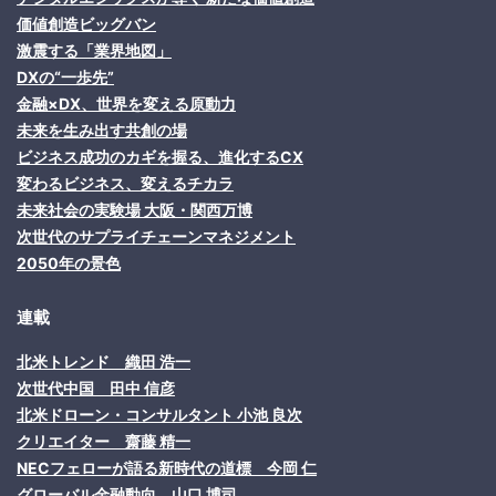
価値創造ビッグバン
激震する「業界地図」
DXの“一歩先”
金融×DX、世界を変える原動力
未来を生み出す共創の場
ビジネス成功のカギを握る、進化するCX
変わるビジネス、変えるチカラ
未来社会の実験場 大阪・関西万博
次世代のサプライチェーンマネジメント
2050年の景色
連載
北米トレンド 織田 浩一
次世代中国 田中 信彦
北米ドローン・コンサルタント 小池 良次
クリエイター 齋藤 精一
NECフェローが語る新時代の道標 今岡 仁
グローバル金融動向 山口 博司