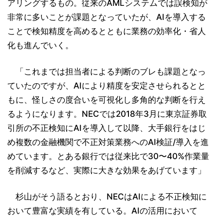
アリングするもの。従来のAMLシステムでは誤検知が
非常に多いことが課題となっていたが、AIを導入する
ことで検知精度を高めるとともに業務の効率化・省人
化も進んでいく。
「これまでは担当者による判断のブレも課題となっ
ていたのですが、AIにより精度を安定させられるとと
もに、怪しさの度合いを可視化し多角的な判断を行え
るようになります。NECでは2018年3月に東京証券取
引所の不正検知にAIを導入して以降、大手銀行をはじ
め複数の金融機関で不正対策業務へのAI検証/導入を進
めています。とある銀行では従来比で30〜40%作業量
を削減するなど、実際に大きな効果をあげています」
杉山がそう語るとおり、NECはAIによる不正検知に
おいて豊富な実績を有している。AIの活用において