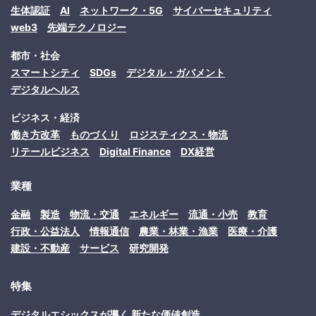
生体認証
AI
ネットワーク・5G
サイバーセキュリティ
web3
先端テクノロジー
都市・社会
スマートシティ
SDGs
デジタル・ガバメント
デジタルヘルス
ビジネス・経済
働き方改革
ものづくり
ロジスティクス・物流
リテールビジネス
Digital Finance
DX経営
業種
金融
製造
物流・交通
エネルギー
流通・小売
教育
行政・公益法人
情報通信
農業・林業・漁業
医療・介護
建設・不動産
サービス
研究開発
特集
デジタルエシックスが導く 新たな価値創造