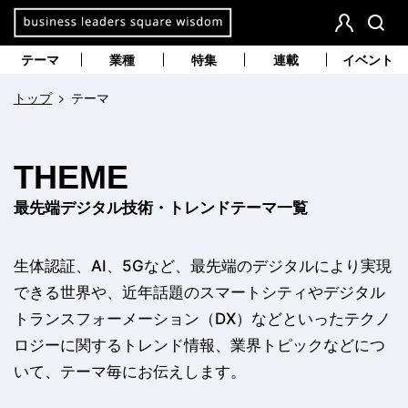
本
文
会
検
員
索
へ
テーマ
業種
特集
連載
イベント
登
移
録
動
トップ
テーマ
THEME
最先端デジタル技術・トレンドテーマ一覧
生体認証、AI、5Gなど、最先端のデジタルにより実現
できる世界や、近年話題のスマートシティやデジタル
トランスフォーメーション（DX）などといったテクノ
ロジーに関するトレンド情報、業界トピックなどにつ
いて、テーマ毎にお伝えします。