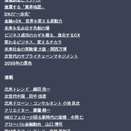
激震する「業界地図」
DXの“一歩先”
金融×DX、世界を変える原動力
未来を生み出す共創の場
ビジネス成功のカギを握る、進化するCX
変わるビジネス、変えるチカラ
未来社会の実験場 大阪・関西万博
次世代のサプライチェーンマネジメント
2050年の景色
連載
北米トレンド 織田 浩一
次世代中国 田中 信彦
北米ドローン・コンサルタント 小池 良次
クリエイター 齋藤 精一
NECフェローが語る新時代の道標 今岡 仁
グローバル金融動向 山口 博司