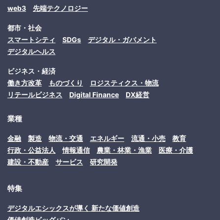
web3
先端テクノロジー
都市・社会
スマートシティ
SDGs
デジタル・ガバメント
デジタルヘルス
ビジネス・経済
働き方改革
ものづくり
ロジスティクス・物流
リテールビジネス
Digital Finance
DX経営
業種
金融
製造
物流・交通
エネルギー
流通・小売
教育
行政・公益法人
情報通信
農業・林業・漁業
医療・介護
建設・不動産
サービス
研究開発
特集
デジタルエシックスが導く 新たな価値創造
価値創造ビッグバン