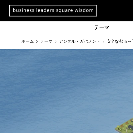
本
文
へ
移
テーマ
動
ホーム
テーマ
デジタル・ガバメント
安全な都市～