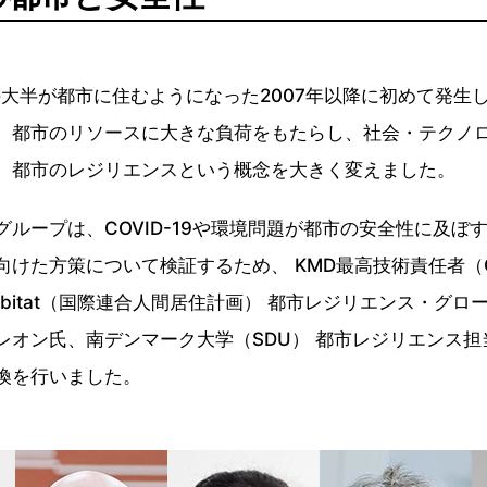
類の大半が都市に住むようになった2007年以降に初めて発
、都市のリソースに大きな負荷をもたらし、社会・テクノ
、都市のレジリエンスという概念を大きく変えました。
ループは、COVID-19や環境問題が都市の安全性に及ぼ
向けた方策について検証するため、 KMD最高技術責任者（
abitat（国際連合人間居住計画） 都市レジリエンス・グロ
レオン氏、南デンマーク大学（SDU） 都市レジリエンス
換を行いました。