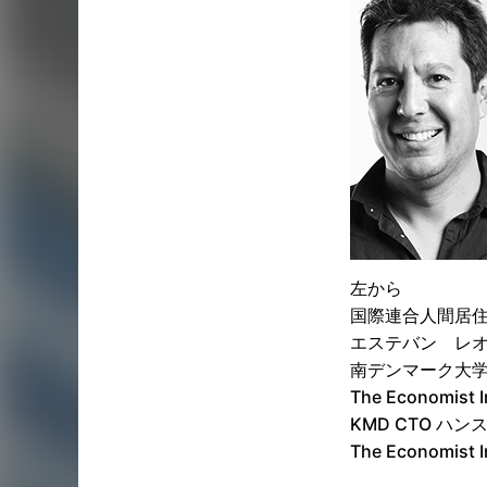
左から
国際連合人間居住
エステバン レオ
南デンマーク大学
The Economi
KMD CTO ハ
The Economis