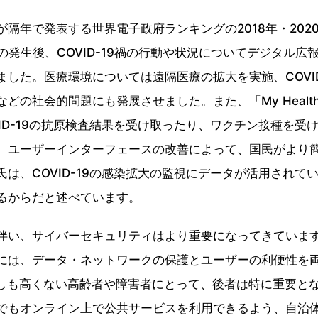
隔年で発表する世界電子政府ランキングの2018年・202
9危機の発生後、COVID-19禍の行動や状況についてデジタル
した。医療環境については遠隔医療の拡大を実施、COVID
どの社会的問題にも発展させました。また、「My Heal
ID-19の抗原検査結果を受け取ったり、ワクチン接種を受
、ユーザーインターフェースの改善によって、国民がより
は、COVID-19の感染拡大の監視にデータが活用されて
るからだと述べています。
い、サイバーセキュリティはより重要になってきていま
には、データ・ネットワークの保護とユーザーの利便性を
ずしも高くない高齢者や障害者にとって、後者は特に重要と
でもオンライン上で公共サービスを利用できるよう、自治