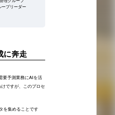
SI管理グループ
ループリーダー
成に奔走
需要予測業務にAIを活
わけですが、このプロセ
ータを集めることです