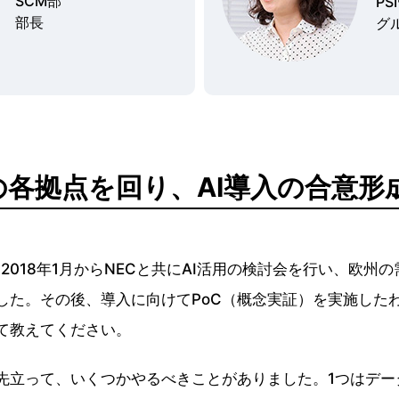
SCM部
P
部長
グ
各拠点を回り、AI導入の合意形
2018年1月からNECと共にAI活用の検討会を行い、欧州の
した。その後、導入に向けてPoC（概念実証）を実施した
て教えてください。
に先立って、いくつかやるべきことがありました。1つはデ