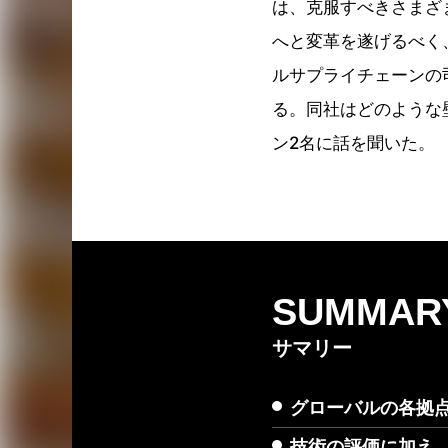
は、克服すべきさまざ
へと変革を遂げるべく
ルサプライチェーンの
る。同社はどのような壁を
ン2名に話を聞いた。
SUMMAR
サマリー
グローバルの各拠点
技術の評価に加え