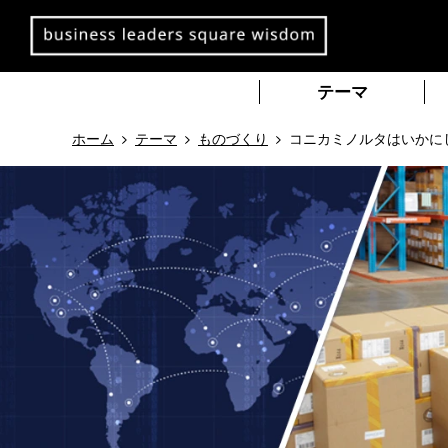
本
文
へ
移
テーマ
動
ホーム
テーマ
ものづくり
コニカミノルタはいかに