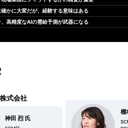
は確かに大変だが、経験する意味はある
、高精度なAIの需給予測が武器になる
R
株式会社
棚
神田 烈 氏
SC