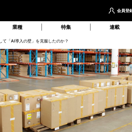
会員登
業種
特集
連載
して「AI導入の壁」を克服したのか？