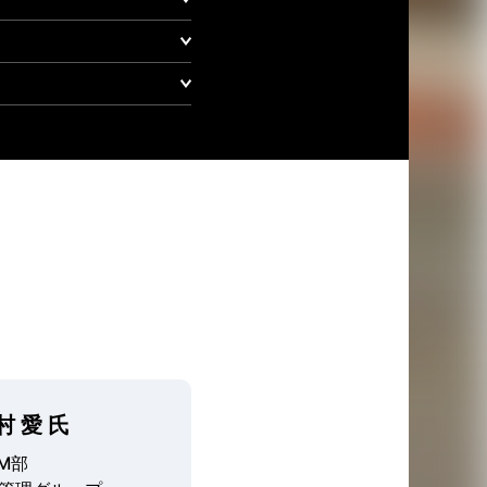
村 愛 氏
M部