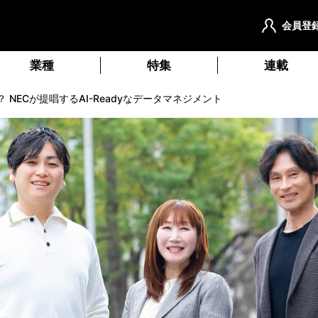
会員登
業種
特集
連載
 NECが提唱するAI-Readyなデータマネジメント