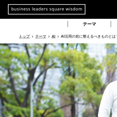
本
文
へ
移
テーマ
動
トップ
テーマ
AI
AI活用の前に整えるべきものとは？