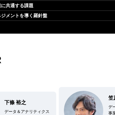
業に共通する課題
ネジメントを導く羅針盤
R
笠
下條 裕之
デ
データ＆アナリティクス
事