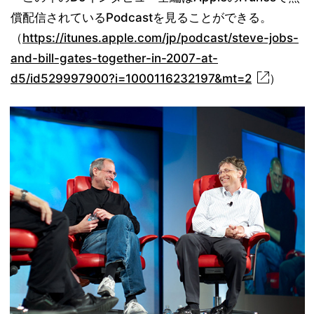
償配信されているPodcastを見ることができる。
（
https://itunes.apple.com/jp/podcast/steve-jobs-
and-bill-gates-together-in-2007-at-
d5/id529997900?i=1000116232197&mt=2
）