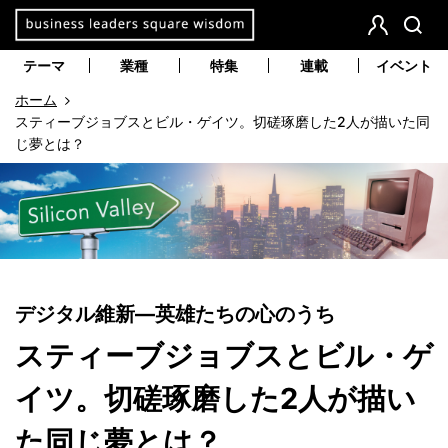
本
文
会
検
員
索
へ
テーマ
業種
特集
連載
イベント
登
移
ホーム
録
動
スティーブジョブスとビル・ゲイツ。切磋琢磨した2人が描いた同
じ夢とは？
デジタル維新—英雄たちの心のうち
スティーブジョブスとビル・ゲ
イツ。切磋琢磨した2人が描い
た同じ夢とは？