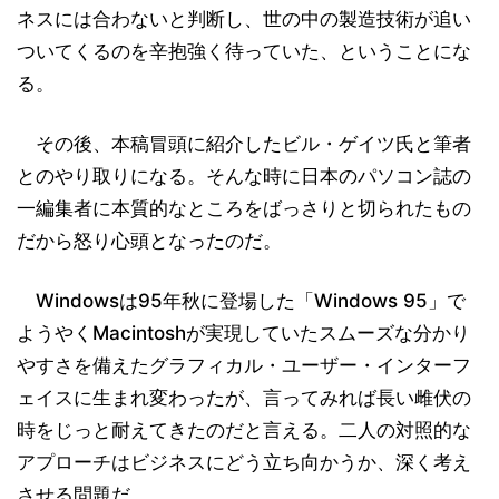
ネスには合わないと判断し、世の中の製造技術が追い
ついてくるのを辛抱強く待っていた、ということにな
る。
その後、本稿冒頭に紹介したビル・ゲイツ氏と筆者
とのやり取りになる。そんな時に日本のパソコン誌の
一編集者に本質的なところをばっさりと切られたもの
だから怒り心頭となったのだ。
Windowsは95年秋に登場した「Windows 95」で
ようやくMacintoshが実現していたスムーズな分かり
やすさを備えたグラフィカル・ユーザー・インターフ
ェイスに生まれ変わったが、言ってみれば長い雌伏の
時をじっと耐えてきたのだと言える。二人の対照的な
アプローチはビジネスにどう立ち向かうか、深く考え
させる問題だ。