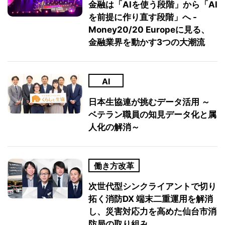
金融は「AIを使う段階」から「AI
を前提に作り直す段階」へ -
Money20/20 Europeに見る、
金融業界を動かす3つの大潮流
AI
日本生協連が挑むデータ活用 ～
ベテラン職員の知見データ化と属
人化の解消～
働き方改革
次世代型シンクライアントで切り
拓く消防DX 端末二重運用を解消
し、災害対応力を高めた仙台市消
防局の取り組み