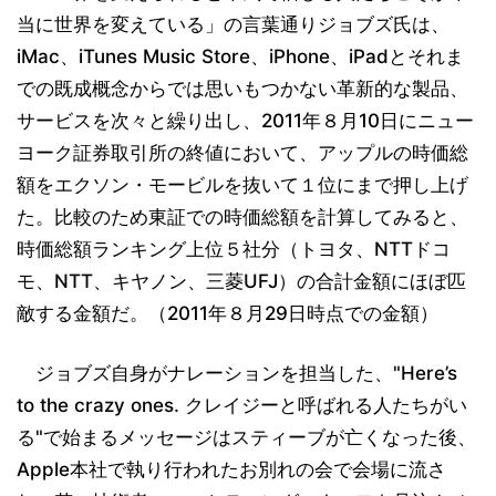
当に世界を変えている」の言葉通りジョブズ氏は、
iMac、iTunes Music Store、iPhone、iPadとそれま
での既成概念からでは思いもつかない革新的な製品、
サービスを次々と繰り出し、2011年８月10日にニュー
ヨーク証券取引所の終値において、アップルの時価総
額をエクソン・モービルを抜いて１位にまで押し上げ
た。比較のため東証での時価総額を計算してみると、
時価総額ランキング上位５社分（トヨタ、NTTドコ
モ、NTT、キヤノン、三菱UFJ）の合計金額にほぼ匹
敵する金額だ。（2011年８月29日時点での金額）
ジョブズ自身がナレーションを担当した、"Here’s
to the crazy ones. クレイジーと呼ばれる人たちがい
る"で始まるメッセージはスティーブが亡くなった後、
Apple本社で執り行われたお別れの会で会場に流さ