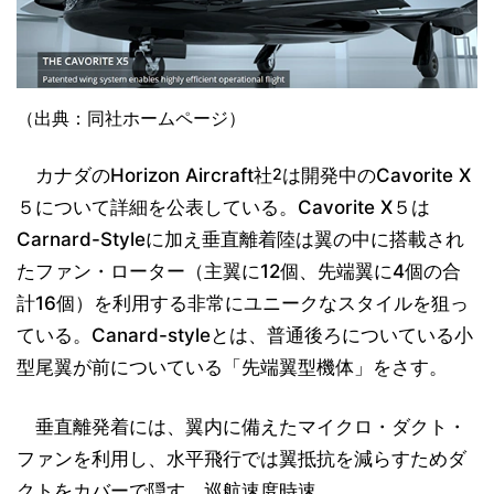
（出典：同社ホームページ）
カナダのHorizon Aircraft社
2
は開発中のCavorite X
５について詳細を公表している。Cavorite X５は
Carnard-Styleに加え垂直離着陸は翼の中に搭載され
たファン・ローター（主翼に12個、先端翼に4個の合
計16個）を利用する非常にユニークなスタイルを狙っ
ている。Canard-styleとは、普通後ろについている小
型尾翼が前についている「先端翼型機体」をさす。
垂直離発着には、翼内に備えたマイクロ・ダクト・
ファンを利用し、水平飛行では翼抵抗を減らすためダ
クトをカバーで隠す。巡航速度時速