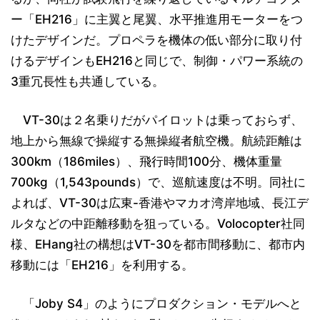
ー「EH216」に主翼と尾翼、水平推進用モーターをつ
けたデザインだ。プロペラを機体の低い部分に取り付
けるデザインもEH216と同じで、制御・パワー系統の
3重冗長性も共通している。
VT-30は２名乗りだがパイロットは乗っておらず、
地上から無線で操縦する無操縦者航空機。航続距離は
300km（186miles）、飛行時間100分、機体重量
700kg（1,543pounds）で、巡航速度は不明。同社に
よれば、VT-30は広東-香港やマカオ湾岸地域、長江デ
ルタなどの中距離移動を狙っている。Volocopter社同
様、EHang社の構想はVT-30を都市間移動に、都市内
移動には「EH216」を利用する。
「Joby S4」のようにプロダクション・モデルへと