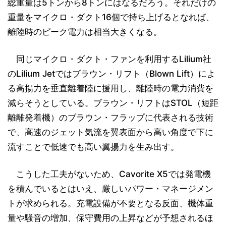
総重量は5トンから8トンにはなるだろう。それだけの
重量をマイクロ・ダクト16個で持ち上げるとなれば、
離陸時のピーク電力は相当大きくなる。
同じマイクロ・ダクト・ファンを利用するLilium社
のLilium Jetではブラウン・リフト（Blown Lift）によ
る高揚力を垂直離着陸に援用し、離陸時の電力消費を
減らそうとしている。ブラウン・リフトはSTOL（短距
離離発着機）のブラウン・フラップに代表される技術
で、高速のジェット気流を翼表面から高い角度で下に
流すことで低速でも高い翼揚力を生み出す。
こうした工夫がないため、Cavorite X5では発電機
を積んでいるとはいえ、厳しいパワー・マネージメン
トが求められる。充電設備が不要となる反面、機体重
量や騒音の増加、保守費用の上昇などが予想されるほ