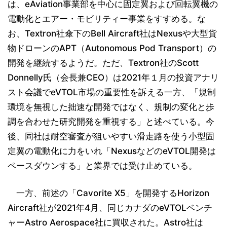
は、eAviation事業部を中心に固定翼および回転翼機の
電動化とエアー・モビリティー事業をすすめる。な
お、Textron社傘下のBell Aircraft社はNexusや大型貨
物ドローンのAPT（Autonomous Pod Transport）の
開発を継続するようだ。ただ、Textron社のScott
Donnelly氏（会長兼CEO）は2021年１月の投資アナリ
スト会議でeVTOL市場の重要性を訴える一方、「規制
環境を無視した拙速な開発ではなく、規制の変化と歩
調を合わせた研究開発を重視する」と述べている。今
後、同社は耐空審査が狙いやすい滑走路を使う小型固
定翼の電動化に力をいれ「NexusなどのeVTOL開発は
ペースダウンする」と業界では受け止めている。
一方、前述の「Cavorite X5」を開発するHorizon
Aircraft社が2021年4月、同じカナダのeVTOLベンチ
ャーAstro Aerospace社に買収された。Astro社は