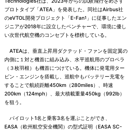
Technologies社は、2023年からの試験飛行をめざす
プロトタイプ「ATEA」を発表した。同社はAirbus社
のeVTOL開発プロジェクト「E-Fan
1
」に従事したエン
ジニアが2018年に設立したベンチャーで、環境に優し
い次世代航空機のコンセプトを標榜している。
ATEAは、垂直上昇用ダクテッド・ファンを固定翼の
内側に１対と機首に組み込み、水平巡航用のプロペラ
（３枚羽根）も機首につけている。機体に発電用ター
ビン・エンジンを搭載し、巡航中もバッテリー充電を
することで航続距離450km（280miles）、時速
200km（124mph）、最大積載重量450kg（992lb）
を狙う。
パイロット1名と乗客3名を運ぶことができ、
EASA（欧州航空安全機関）の型式証明（EASA SC-