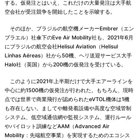
する。仮発注とはいえ、これだけの大量発注は大手航
空会社が受注競争を開始したことを示唆する。
そのほか、ブラジルの航空機メーカーEmbrer（エン
ブラエル）社傘下のEve Air Mobility社も、2021年6月
にブラジルの航空会社Helisul Aviation（Helisul
Linhas Aéreas）社から50機、ヘリ送迎サービス大手
Halo社（英国）から200機の仮発注を受けている。
このように2021年上半期だけで大手エアーラインを
中心に約1500機の仮発注が行われた。もちろん、現時
点では世界で商業飛行が認められたeVTOL機体は1機
も存在しない。ましてや離発着設備や高度な空域管制
システム、低空域通信網や監視システム、運行ルール
やパイロット訓練などAAM（Advanced Air
Mobility：先端航空事業）を実現するためのエコシス