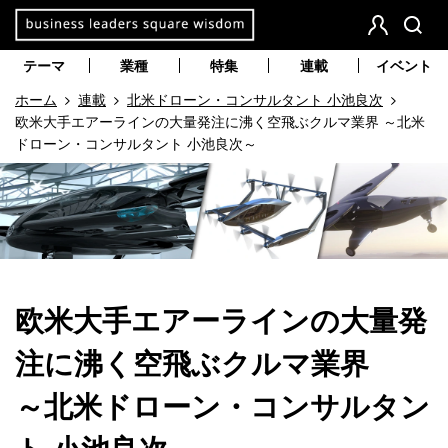
本
文
会
検
員
索
へ
テーマ
業種
特集
連載
イベント
登
移
ホーム
連載
北米ドローン・コンサルタント 小池良次
録
動
欧米大手エアーラインの大量発注に沸く空飛ぶクルマ業界 ～北米
ドローン・コンサルタント 小池良次～
欧米大手エアーラインの大量発
注に沸く空飛ぶクルマ業界
～北米ドローン・コンサルタン