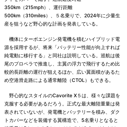
350km（215mph）、運行距離
500km（310miles）、５名乗りで、2024年に少量生
産を狙うなど野心的な計画を発表している。
機体にターボエンジン発電機を積むハイブリッド電
源を採用するが、将来「バッテリー性能が向上すれば
純電動に移行する」と同社は説明している。巡航は後
尾のプロペラで推進し、主翼の浮力で飛行するため比
較的長距離の運行が狙えるほか、広い翼面積があるた
め空港滑走路による通常離陸（CTOL）もできる。
野心的なスタイルのCavorite X５は、様々な課題を
克服する必要があるだろう。正式な最大離陸重量は発
表されていないが、発電機とバッテリーを積み、ダク
トカバーなどを装備する翼構造で、5名乗りとなると