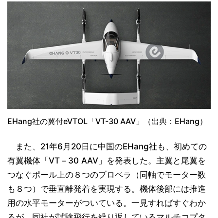
EHang社の翼付eVTOL「VT-30 AAV」（出典：EHang）
また、21年6月20日に中国のEHang社も、初めての
有翼機体「VT－30 AAV」を発表した。主翼と尾翼を
つなぐポール上の８つのプロペラ（同軸でモーター数
も８つ）で垂直離発着を実現する。機体後部には推進
用の水平モーターがついている。一見すればすぐわか
るが、同社が試験飛行を繰り返しているマルチコプタ