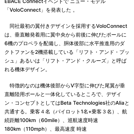
EBACE Connectイベントで ニュー・モデル
「VoloConnect」を発表した 。
同社最初の翼付きデザインを採用するVoloConnect
は、垂直離発着用に翼中央から前後に伸びたポールに
6機のプロペラを配備し、胴体後部に水平推進用のダ
クトファンを2機搭載している「リフト・アンド・プッ
シュ」あるいは「リフト・アンド・クルーズ」と呼ば
れる機体デザイン。
特徴的なのは機体後部からV字型に伸びた尾翼が垂
直離陸用ポールと一体化しているところで、デザイ
ン・コンセプトとしてはBeta Technologies社のAliaと
共通する。乗客４名（パイロット1名+乗客３名）、航
続距離100km（60mile）、巡航速度時速
180km（110mph）、最高速度 時速