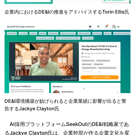
企業内におけるDE&Iの推進をアドバイスするTorin Ellis氏
DE&I環境構築が妨げられると企業業績に影響が出ると警
告するJackye Clayton氏
AI採用プラットフォームSeekOutのDE&I戦略家であ
るJackye Clayton氏は、企業幹部が作る企業文化を変