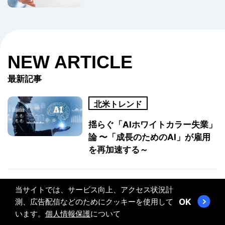
NEW ARTICLE
最新記事
北米トレンド
揺らぐ「AIホワイトカラー失業」
論 〜「成長のためのAI」が雇用
を再加速する～
グローバル金融動向
当サイトでは、サービス向上、アクセス状況計
測、広告配信などのためにクッキーを使用して
OK
金融は「AIを使う段階」から「AI
います。
個人情報保護
について
を前提に作り直す段階」へ -