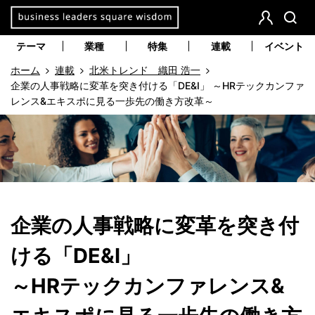
本
文
会
検
員
索
へ
テーマ
業種
特集
連載
イベント
登
移
ホーム
連載
北米トレンド 織田 浩一
録
動
企業の人事戦略に変革を突き付ける「DE&I」 ～HRテックカンファ
レンス&エキスポに見る一歩先の働き方改革～
企業の人事戦略に変革を突き付
ける「DE&I」
～HRテックカンファレンス&