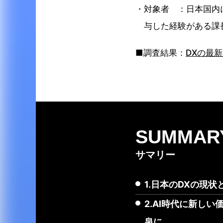
対象者 ：日本国内
与した経験がある課
■調査結果：
DXの最
SUMMAR
サマリー
1.日本のDXの現
2.AI時代に新し
泉に