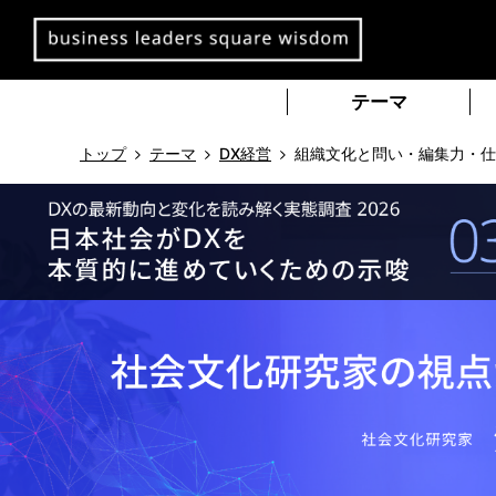
本
文
へ
移
テーマ
動
トップ
テーマ
DX経営
組織文化と問い・編集力・仕