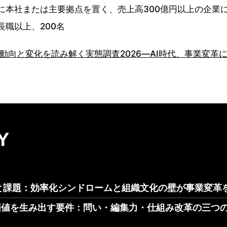
に本社または主要拠点を置く、売上高300億円以上の企業に
長職以上、200名
新動向と変化を読み解く実態調査2026―AI時代、事業変革
Y
状と課題：効率化シンドロームと組織文化の壁が事業変革
い価値を生み出す要件：問い・編集力・仕組み改革の三つ