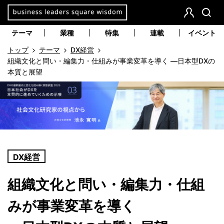
本
文
会
検
員
索
へ
テーマ
業種
特集
連載
イベント
登
移
トップ
テーマ
DX経営
録
動
組織文化と問い・編集力・仕組みが事業変革を導く ―日本型DXの
本質と展望
DX経営
組織文化と問い・編集力・仕組
みが事業変革を導く