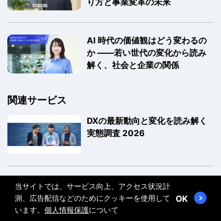
り方と事業変革の未来
AI 時代の価値観はどう変わるの
か ――若い世代の変化から読み
解く、社会と企業の関係
関連サービス
DXの最新動向と変化を読み解く
実態調査 2026
BluStellar
当サイトでは、サービス向上、アクセス状況計
測、広告配信などのためにクッキーを使用して
OK
います。
個人情報保護
について