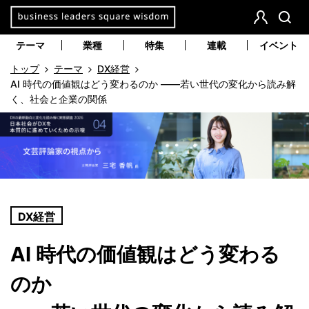
本
文
会
検
員
索
へ
テーマ
業種
特集
連載
イベント
登
移
トップ
テーマ
DX経営
録
動
AI 時代の価値観はどう変わるのか ――若い世代の変化から読み解
く、社会と企業の関係
DX経営
AI 時代の価値観はどう変わる
のか