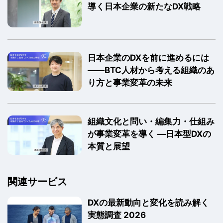
導く日本企業の新たなDX戦略
日本企業のDXを前に進めるには
――BTC人材から考える組織のあ
り方と事業変革の未来
組織文化と問い・編集力・仕組み
が事業変革を導く ―日本型DXの
本質と展望
関連サービス
DXの最新動向と変化を読み解く
実態調査 2026