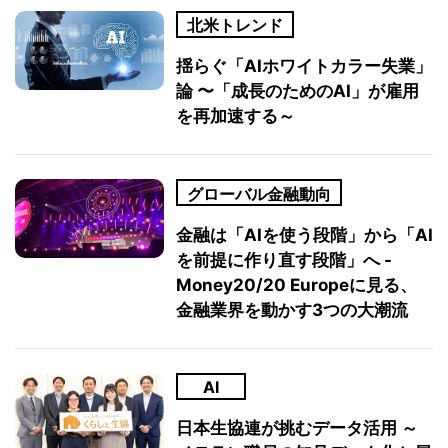
北米トレンド
揺らぐ「AIホワイトカラー失業」
論 〜「成長のためのAI」が雇用
を再加速する～
グローバル金融動向
金融は「AIを使う段階」から「AI
を前提に作り直す段階」へ -
Money20/20 Europeに見る、
金融業界を動かす3つの大潮流
AI
日本生協連が挑むデータ活用 ～