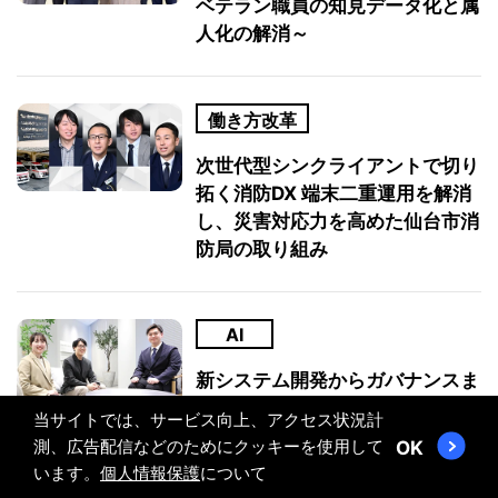
ベテラン職員の知見データ化と属
人化の解消～
働き方改革
次世代型シンクライアントで切り
拓く消防DX 端末二重運用を解消
し、災害対応力を高めた仙台市消
防局の取り組み
AI
新システム開発からガバナンスま
でを一気通貫で推進 接客力を高
当サイトでは、サービス向上、アクセス状況計
めるツルハHDのAI活用
測、広告配信などのためにクッキーを使用して
OK
います。
個人情報保護
について