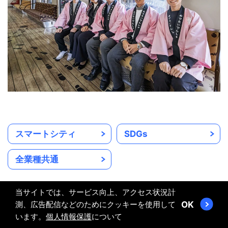
スマートシティ
SDGs
全業種共通
当サイトでは、サービス向上、アクセス状況計
測、広告配信などのためにクッキーを使用して
OK
います。
個人情報保護
について
RELATED