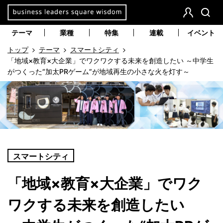
本
文
会
検
員
索
へ
テーマ
業種
特集
連載
イベント
登
移
トップ
テーマ
スマートシティ
録
動
「地域×教育×大企業」でワクワクする未来を創造したい ～中学生
がつくった“加太PRゲーム”が地域再生の小さな火を灯す～
スマートシティ
「地域×教育×大企業」でワク
ワクする未来を創造したい