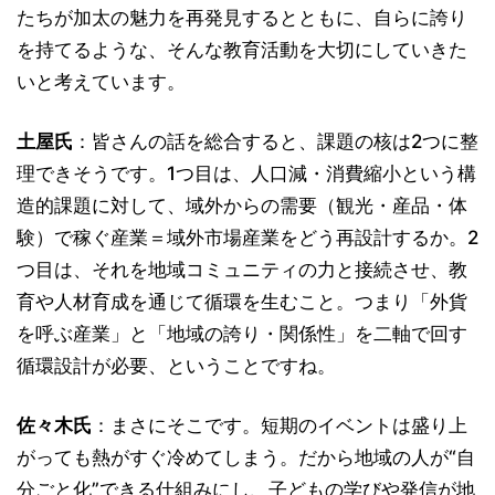
たちが加太の魅力を再発見するとともに、自らに誇り
を持てるような、そんな教育活動を大切にしていきた
いと考えています。
土屋氏
：皆さんの話を総合すると、課題の核は2つに整
理できそうです。1つ目は、人口減・消費縮小という構
造的課題に対して、域外からの需要（観光・産品・体
験）で稼ぐ産業＝域外市場産業をどう再設計するか。2
つ目は、それを地域コミュニティの力と接続させ、教
育や人材育成を通じて循環を生むこと。つまり「外貨
を呼ぶ産業」と「地域の誇り・関係性」を二軸で回す
循環設計が必要、ということですね。
佐々木氏
：まさにそこです。短期のイベントは盛り上
がっても熱がすぐ冷めてしまう。だから地域の人が“自
分ごと化”できる仕組みにし、子どもの学びや発信が地