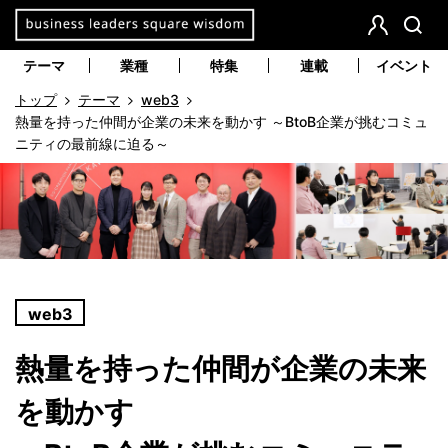
本
文
会
検
員
索
へ
テーマ
業種
特集
連載
イベント
登
移
トップ
テーマ
web3
録
動
熱量を持った仲間が企業の未来を動かす ～BtoB企業が挑むコミュ
ニティの最前線に迫る～
web3
熱量を持った仲間が企業の未来
を動かす