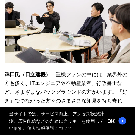
澤田氏（日立建機）
：重機ファンの中には、業界外の
方も多く、ITエンジニアや不動産業者、行政書士な
ど、さまざまなバックグラウンドの方がいます。「好
き」でつながった方々のさまざまな知見を持ち寄れ
ば、新たなソリューションが生まれる可能性もあると
当サイトでは、サービス向上、アクセス状況計
思います。
測、広告配信などのためにクッキーを使用して
OK
います。
個人情報保護
について
藤田氏（川崎重工）
：人と人が直接つながるという意