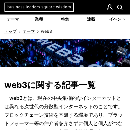
本
文
会
検
員
索
へ
テーマ
業種
特集
連載
イベント
登
移
録
動
トップ
テーマ
web3
web3に関する記事一覧
web3とは、現在の中央集権的なインターネットと
は異なる次世代の分散型インターネットのことです。
ブロックチェーン技術を基盤する環境であり、プラッ
トフォーマー等の仲介者を介さずに個人と個人がつな