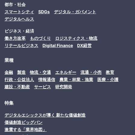
都市・社会
スマートシティ
SDGs
デジタル・ガバメント
デジタルヘルス
ビジネス・経済
働き方改革
ものづくり
ロジスティクス・物流
リテールビジネス
Digital Finance
DX経営
業種
金融
製造
物流・交通
エネルギー
流通・小売
教育
行政・公益法人
情報通信
農業・林業・漁業
医療・介護
建設・不動産
サービス
研究開発
特集
デジタルエシックスが導く 新たな価値創造
価値創造ビッグバン
激震する「業界地図」