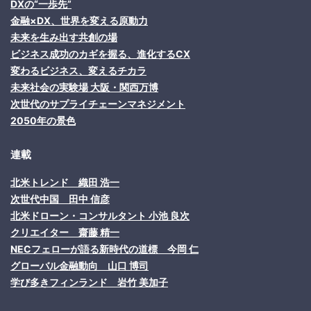
DXの“一歩先”
金融×DX、世界を変える原動力
未来を生み出す共創の場
ビジネス成功のカギを握る、進化するCX
変わるビジネス、変えるチカラ
未来社会の実験場 大阪・関西万博
次世代のサプライチェーンマネジメント
2050年の景色
連載
北米トレンド 織田 浩一
次世代中国 田中 信彦
北米ドローン・コンサルタント 小池 良次
クリエイター 齋藤 精一
NECフェローが語る新時代の道標 今岡 仁
グローバル金融動向 山口 博司
学び多きフィンランド 岩竹 美加子