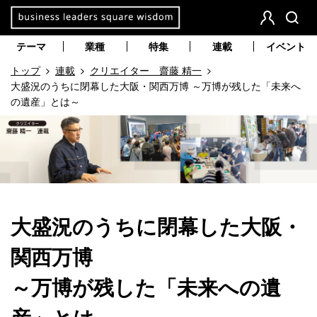
本
文
会
検
員
索
へ
テーマ
業種
特集
連載
イベント
登
移
トップ
連載
クリエイター 齋藤 精一
録
動
大盛況のうちに閉幕した大阪・関西万博 ～万博が残した「未来へ
の遺産」とは～
大盛況のうちに閉幕した大阪・
関西万博
～万博が残した「未来への遺