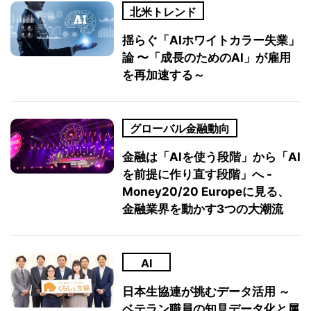
北米トレンド
揺らぐ「AIホワイトカラー失業」
論 〜「成長のためのAI」が雇用
を再加速する～
グローバル金融動向
金融は「AIを使う段階」から「AI
を前提に作り直す段階」へ -
Money20/20 Europeに見る、
金融業界を動かす3つの大潮流
AI
日本生協連が挑むデータ活用 ～
ベテラン職員の知見データ化と属