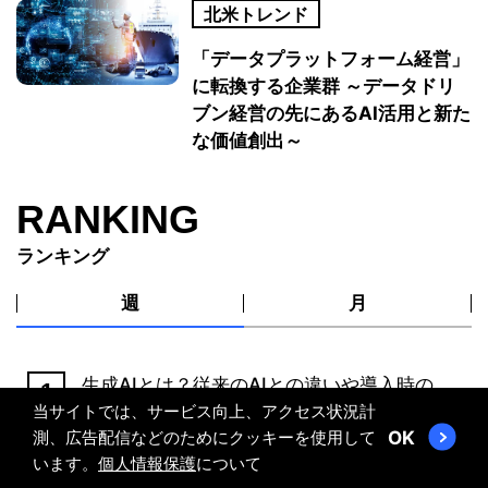
北米トレンド
「データプラットフォーム経営」
に転換する企業群 ～データドリ
ブン経営の先にあるAI活用と新た
な価値創出～
RANKING
ランキング
週
月
生成AIとは？従来のAIとの違いや導入時の
当サイトでは、サービス向上、アクセス状況計
注意点を解説
測、広告配信などのためにクッキーを使用して
OK
DX（デジタルトランスフォーメーション）
います。
個人情報保護
について